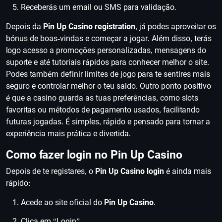
Receberás um email ou SMS para validação.
Depois da
Pin Up Casino registration
, já podes aproveitar os
bónus de boas-vindas e começar a jogar. Além disso, terás
logo acesso a promoções personalizadas, mensagens do
suporte e até tutoriais rápidos para conhecer melhor o site.
Podes também definir limites de jogo para te sentires mais
seguro e controlar melhor o teu saldo. Outro ponto positivo
é que a casino guarda as tuas preferências, como slots
favoritas ou métodos de pagamento usados, facilitando
futuras jogadas. É simples, rápido e pensado para tornar a
experiência mais prática e divertida.
Como fazer login no Pin Up Casino
Depois de te registares, o
Pin Up Casino login
é ainda mais
rápido:
Acede ao site oficial do
Pin Up Casino
.
Clica em “Login”.