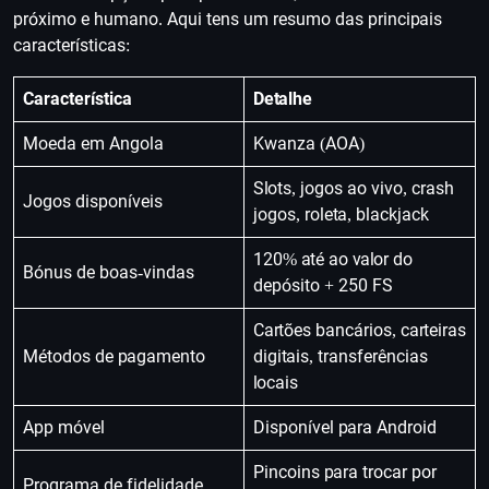
próximo e humano. Aqui tens um resumo das principais
características:
Característica
Detalhe
Moeda em Angola
Kwanza (AOA)
Slots, jogos ao vivo, crash
Jogos disponíveis
jogos, roleta, blackjack
120% até ao valor do
Bónus de boas-vindas
depósito + 250 FS
Cartões bancários, carteiras
Métodos de pagamento
digitais, transferências
locais
App móvel
Disponível para Android
Pincoins para trocar por
Programa de fidelidade