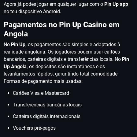
Agora já podes jogar em qualquer lugar com o
Pin Up app
no teu dispositivo Android.
Pagamentos no Pin Up Casino em
Angola
No
Pin Up
, os pagamentos são simples e adaptados à
realidade angolana. Os jogadores podem usar cartões
bancários, carteiras digitais e transferências locais. No
Pin
Up Angola
, os depósitos são instantâneos e os
levantamentos rápidos, garantindo total comodidade.
Formas de pagamento mais usadas:
Cartões Visa e Mastercard
Transferências bancárias locais
Carteiras digitais internacionais
Vouchers pré-pagos