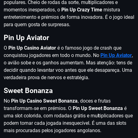
populares. Cheio de rodas da sorte, multiplicadores e
momentos inesperados, o
Pin Up Crazy Time
mistura
entretenimento e prémios de forma inovadora. É o jogo ideal
para quem gosta de surpresas.
Pin Up Aviator
O
Pin Up Casino Aviator
é o famoso jogo de crash que
conquistou jogadores em todo o mundo. No
Pin Up Aviator
,
o avião sobe e os ganhos aumentam. Mas atenção: tens de
decidir quando levantar voo antes que ele desapareça. Uma
verdadeira prova de nervos e estratégia.
Sweet Bonanza
No
Pin Up Casino Sweet Bonanza
, doces e frutas
transformam-se em prémios. O
Pin Up Sweet Bonanza
é
uma slot colorida, com rodadas grátis e multiplicadores que
podem tornar cada jogada inesquecível. É uma das slots
mais procuradas pelos jogadores angolanos.