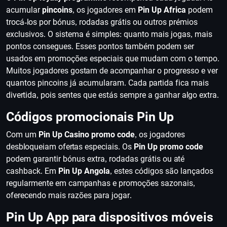
acumular
pincoins
, os jogadores em
Pin Up Africa
podem
trocá-los por bónus, rodadas grátis ou outros prémios
exclusivos. O sistema é simples: quanto mais jogas, mais
pontos consegues. Esses pontos também podem ser
usados em promoções especiais que mudam com o tempo.
Muitos jogadores gostam de acompanhar o progresso e ver
quantos pincoins já acumularam. Cada partida fica mais
divertida, pois sentes que estás sempre a ganhar algo extra.
Códigos promocionais Pin Up
Com um
Pin Up Casino promo code
, os jogadores
desbloqueiam ofertas especiais. Os
Pin Up promo code
podem garantir bónus extra, rodadas grátis ou até
cashback. Em
Pin Up Angola
, estes códigos são lançados
regularmente em campanhas e promoções sazonais,
oferecendo mais razões para jogar.
Pin Up App para dispositivos móveis