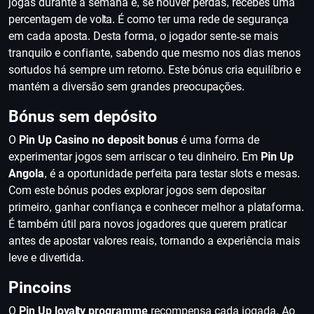
jogas durante a semana e, se houver perdas, recebes uma
percentagem de volta. É como ter uma rede de segurança
em cada aposta. Desta forma, o jogador sente-se mais
tranquilo e confiante, sabendo que mesmo nos dias menos
sortudos há sempre um retorno. Este bónus cria equilíbrio e
mantém a diversão sem grandes preocupações.
Bónus sem depósito
O
Pin Up Casino no deposit bonus
é uma forma de
experimentar jogos sem arriscar o teu dinheiro. Em
Pin Up
Angola
, é a oportunidade perfeita para testar slots e mesas.
Com este bónus podes explorar jogos sem depositar
primeiro, ganhar confiança e conhecer melhor a plataforma.
É também útil para novos jogadores que querem praticar
antes de apostar valores reais, tornando a experiência mais
leve e divertida.
Pincoins
O
Pin Up loyalty programme
recompensa cada jogada. Ao