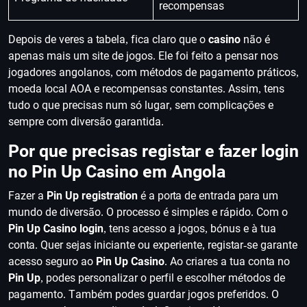
recompensas
Depois de veres a tabela, fica claro que o
casino
não é
apenas mais um site de jogos. Ele foi feito a pensar nos
jogadores angolanos, com métodos de pagamento práticos,
moeda local AOA e recompensas constantes. Assim, tens
tudo o que precisas num só lugar, sem complicações e
sempre com diversão garantida.
Por que precisas registar e fazer login
no Pin Up Casino em Angola
Fazer a
Pin Up registration
é a porta de entrada para um
mundo de diversão. O processo é simples e rápido. Com o
Pin Up Casino login
, tens acesso a jogos, bónus e à tua
conta. Quer sejas iniciante ou experiente, registar-se garante
acesso seguro ao
Pin Up Casino
. Ao criares a tua conta no
Pin Up
, podes personalizar o perfil e escolher métodos de
pagamento. Também podes guardar jogos preferidos. O