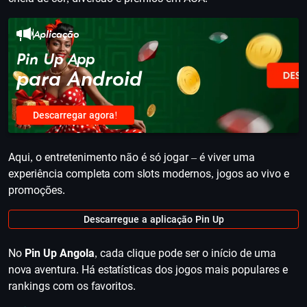
Aplicação
Pin Up App
para Android
Descarregar agora!
Aqui, o entretenimento não é só jogar – é viver uma
experiência completa com slots modernos, jogos ao vivo e
promoções.
Descarregue a aplicação Pin Up
No
Pin Up Angola
, cada clique pode ser o início de uma
nova aventura. Há estatísticas dos jogos mais populares e
rankings com os favoritos.